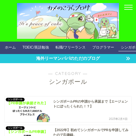
ホーム
TOEIC/英語勉強
転職/フリーランス
プログラマー
シンガポ
海外リーマンパパのただのブログ
― CATEGORY ―
シンガポール
シンガポール
シンガポールPRの申請から承認まで【エージェン
トにぼったくられた！？】
2023年2月4日
シンガポール
【2022年】初めてシンガポールでPRを申請してみ
たので忘備録。