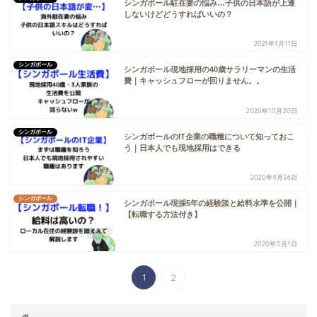
シンガポール駐在妻の悩み…子供の日本語が上達
しないけどどうすればいいの？
2021年1月11日
シンガポール
シンガポール現地採用の40歳サラリーマンの生活
費｜キャッシュフローが回りません。。
2020年10月20日
シンガポール
シンガポールのIT企業の職種について知っておこ
う｜日本人でも現地採用はできる
2020年9月26日
シンガポール
シンガポール現採5年の経験談と給料水準を公開｜
【転職する方法付き】
2020年5月1日
1
2