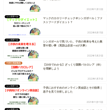
2022年11月12日
シンガポール
マックのカロリーチェック＠シンガポール｜ファ
ストフードダイエット？
2022年8月13日
シンガポール
シンガポールで気づいた、子供の将来を考えた教
育や習い事（英語は必須＋αが大事）
2022年5月21日
TOEIC/英語勉強
【10分でわかる】ざっくり国際バカロレア（IB）
を理解しよう
2022年1月31日
シンガポール
子供におすすめのオンライン英会話とその効果｜
息子を見て分析しました
2021年11月15日
シンガポール