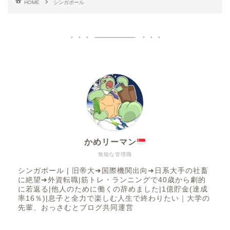
HOME
シンガポール
かめリーマン
無能な管理職
シンガポール | 旧帝大➜国際機関出向➜日系大手の社畜
に絶望➜外資転職|筋トレ・ランニングで40歳から劇的
に若返る|他人のために働くの辞めました|1億貯金(達成
率16％)|息子と全力で楽しむ人生で終わりたい｜大学の
先輩、おっさむとブログ共同運営